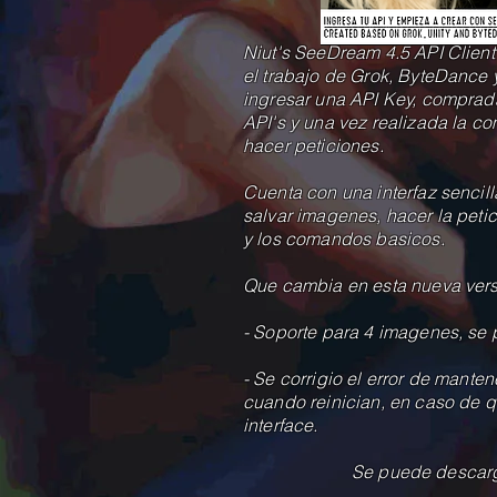
Niut's SeeDream 4.5 API Clien
el trabajo de Grok, ByteDance y
ingresar una API Key, comprad
API's y una vez realizada la c
hacer peticiones.
Cuenta con una interfaz sencil
salvar imagenes, hacer la petici
y los comandos basicos.
Que cambia en esta nueva ver
- Soporte para 4 imagenes, se 
- Se corrigio el error de manten
cuando reinician, en caso de qu
interface.
Se puede descarga