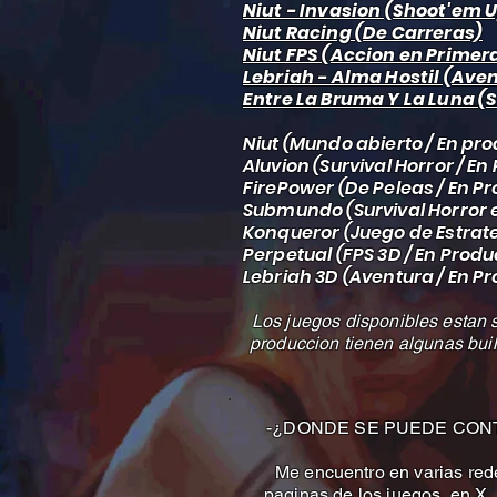
Niut - Invasion (Shoot'em 
N
iut Racing (De Carreras)
Niut FPS (Accion en Primer
Lebriah - Alma Hostil (Ave
Entre La Bruma Y La Luna (
Niut (Mundo abierto / En pr
Aluvion (Survival Horror / E
FirePower (De Peleas / En P
Submundo (Survival Horror 
Konqueror (Juego de Estrate
Perpetual (FPS 3D / En Prod
Lebriah 3D (Aventura / En P
Los juegos disponibles estan 
produccion tienen algunas bui
-¿DONDE SE PUEDE CON
Me encuentro en varias red
paginas de los juegos, en X,