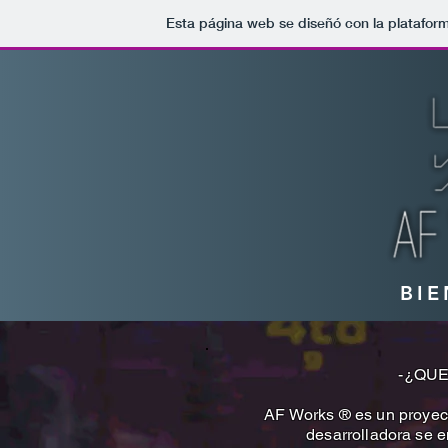
Esta página web se diseñó con la platafor
BI
-¿QUE
AF Works ® es un proyect
desarrolladora se 